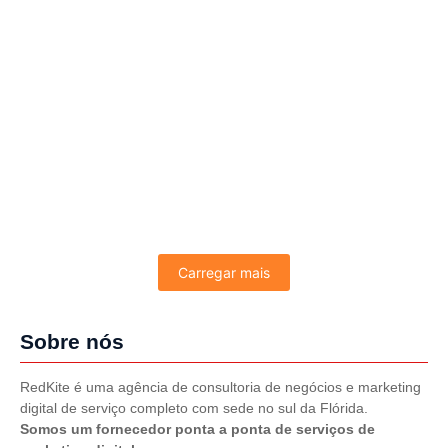
Transformar Seu Negócio
6 de fevereiro de 2025
/
Sem comentários
Uma agência de publicidade para contabilidade é
especializada em desenvolver estratégias de marketing
que atendem as necessidades do setor contábil. A
agência de publicidade para contabilidade é a parceira
que...
Leia mais
Carregar mais
Sobre nós
RedKite é uma agência de consultoria de negócios e marketing
digital de serviço completo com sede no sul da Flórida.
Somos um fornecedor ponta a ponta de serviços de