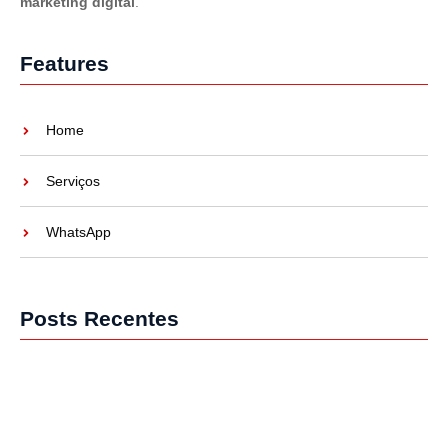
marketing digital
.
Features
Home
Serviços
WhatsApp
Posts Recentes
5 Fatores Cruciais na Escolha das Redes Sociais para PMEs